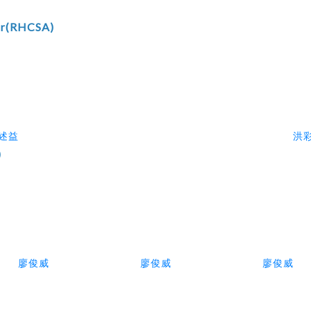
tor(RHCSA)
述益
洪
)
廖俊威
廖俊威
廖俊威