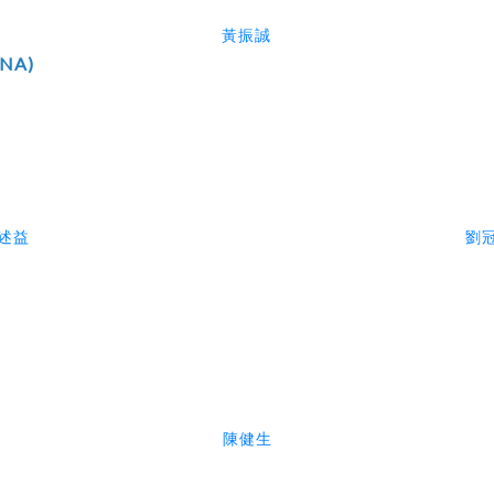
黃振誠
CNA)
述益
劉
陳健生