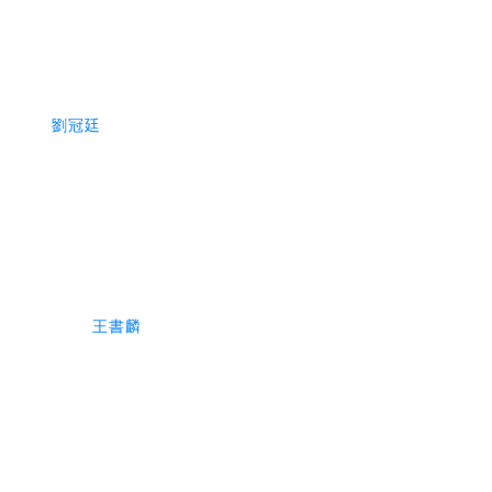
劉冠廷
王書麟