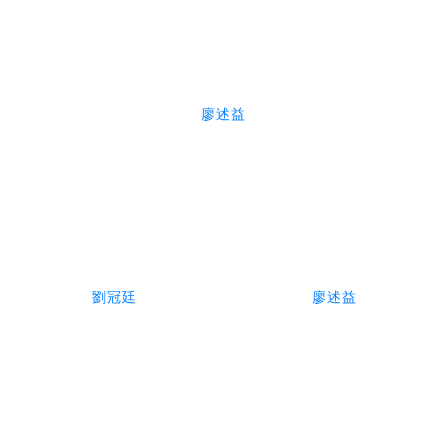
廖述益
劉冠廷
廖述益