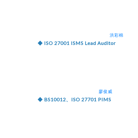
洪彩棉
◆ ISO 27001 ISMS Lead Auditor
廖俊威
◆ BS10012、ISO 27701 PIMS