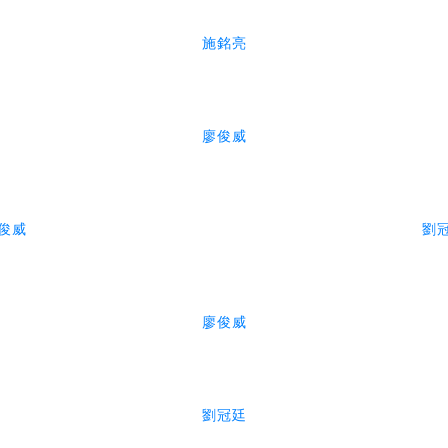
施銘亮
廖俊威
俊威
劉
廖俊威
劉冠廷