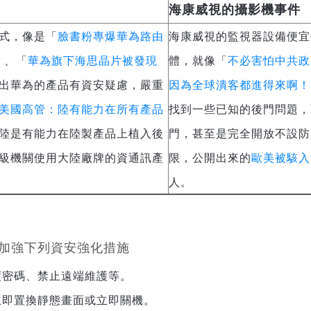
海康威視的攝影機事件
式，像是「
臉書粉專爆華為路由
海康威視的監視器設備便宜
」、「
華為旗下海思晶片被發現
體，就像「
不必害怕中共政
出華為的產品有資安疑慮，嚴重
因為全球潰客都進得來啊！
美國高管：陸有能力在所有產品
找到一些已知的後門問題，
陸是有能力在陸製產品上植入後
門，甚至是完全開放不設防
級機關使用大陸廠牌的資通訊產
限，公開出來的
歐美被駭入
人。
加強下列資安強化措施
度密碼、禁止遠端維護等。
立即置換靜態畫面或立即關機。