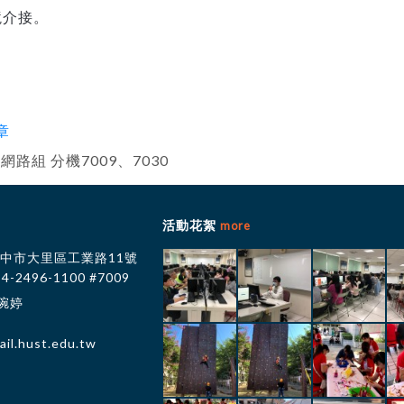
境介接。
章
組 分機7009、7030
活動花絮
more
 台中市大里區工業路11號
-4-2496-1100 #7009
薛琬婷
il.hust.edu.tw